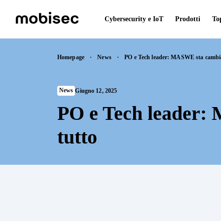
Cybersecurity e IoT
Prodotti
To
Skip
to
Homepage
·
News
·
PO e Tech leader: MASWE sta cambi
content
News
Giugno 12, 2025
PO e Tech leader
tutto