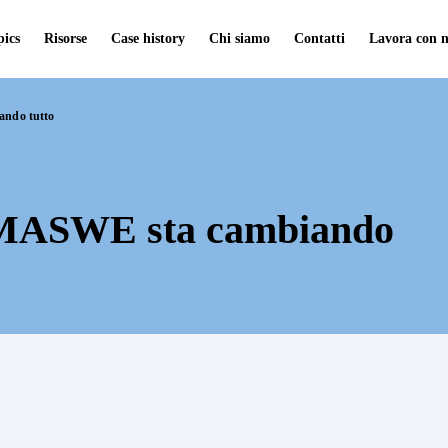
pics
Risorse
Case history
Chi siamo
Contatti
Lavora con n
ando tutto
: MASWE sta cambiando