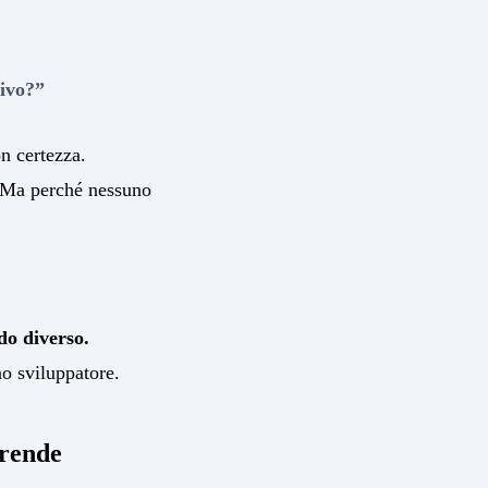
tivo?”
n certezza.
. Ma perché nessuno
do diverso.
no sviluppatore.
prende