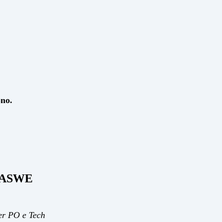
ono.
 MASWE
per PO e Tech