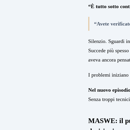
“È tutto sotto con
“Avete verificat
Silenzio. Sguardi i
Succede più spesso
aveva ancora pensat
I problemi iniziano
Nel nuovo episodio
Senza troppi tecnic
MASWE: il pun