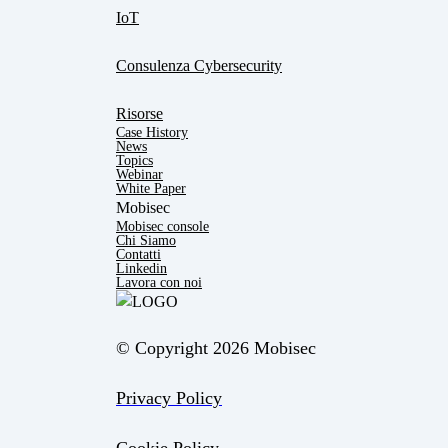
IoT
Consulenza Cybersecurity
Risorse
Case History
News
Topics
Webinar
White Paper
Mobisec
Mobisec console
Chi Siamo
Contatti
Linkedin
Lavora con noi
© Copyright 2026 Mobisec
Privacy Policy