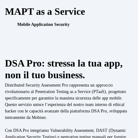
Lavora con noi
MAPT as a Service
API Security Test
IoT
Mobile Application Security
Data Integration
IoT
Data Management
IoT / OT integration
Compilance normativa
DSA Pro: stressa la tua app,
Cyber Resilience Act
Consulenza Cybersecurity
non il tuo business.
DORA
UEM Assessment
Distributed Security Assessment Pro rappresenta un approccio
NIS2
rivoluzionario al Penetration Testing as a Service (PTaaS), progettato
specificamente per garantire la massima sicurezza delle app mobile.
Security by Design
Settore
Questo servizio unisce l’esperienza del nostro team interno di ethical
hacker con le capacità avanzate della piattaforma DSA Pro, sviluppata
Finance
Mobile Threat Intelligence
interamente da Mobisec.
Healthcare
Con DSA Pro integriamo Vulnerability Assessment, DAST (Dynamic
Application Security Testing) e pentration testing manuali per fornire