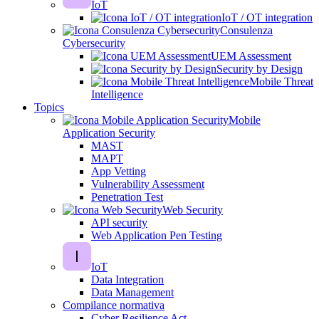
IoT
IoT / OT integration
Consulenza
Cybersecurity
UEM Assessment
Security by Design
Mobile Threat
Intelligence
Topics
Mobile
Application Security
MAST
MAPT
App Vetting
Vulnerability Assessment
Penetration Test
Web Security
API security
Web Application Pen Testing
IoT
Data Integration
Data Management
Compilance normativa
Cyber Resilience Act