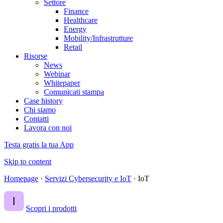
Settore
Finance
Healthcare
Energy
Mobility/Infrastrutture
Retail
Risorse
News
Webinar
Whitepaper
Comunicati stampa
Case history
Chi siamo
Contatti
Lavora con noi
Testa gratis la tua App
Skip to content
Homepage
·
Servizi Cybersecurity e IoT
·
IoT
Scopri i prodotti