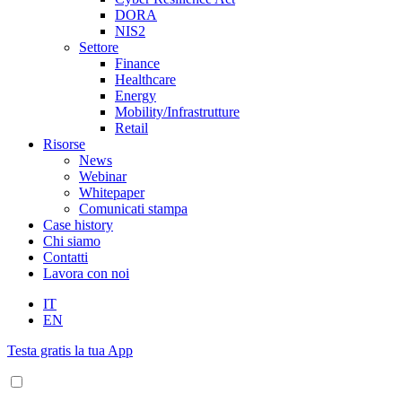
DORA
NIS2
Settore
Finance
Healthcare
Energy
Mobility/Infrastrutture
Retail
Risorse
News
Webinar
Whitepaper
Comunicati stampa
Case history
Chi siamo
Contatti
Lavora con noi
IT
EN
Testa gratis la tua App