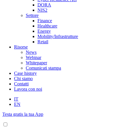
DORA
NIS2
Settore
Finance
Healthcare
Energy
Mobility/Infrastrutture
Retail
Risorse
News
Webinar
Whitepaper
Comunicati stampa
Case history
Chi siamo
Contatti
Lavora con noi
IT
EN
Testa gratis la tua App