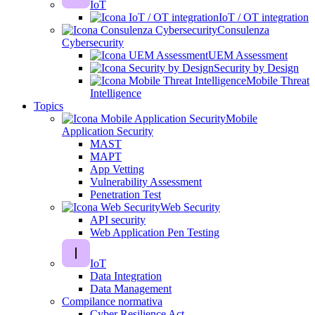
IoT
IoT / OT integration
Consulenza
Cybersecurity
UEM Assessment
Security by Design
Mobile Threat
Intelligence
Topics
Mobile
Application Security
MAST
MAPT
App Vetting
Vulnerability Assessment
Penetration Test
Web Security
API security
Web Application Pen Testing
IoT
Data Integration
Data Management
Compilance normativa
Cyber Resilience Act